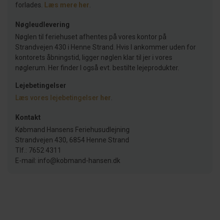
forlades.
Læs mere her
.
Nøgleudlevering
Nøglen til feriehuset afhentes på vores kontor på
Strandvejen 430 i Henne Strand. Hvis I ankommer uden for
kontorets åbningstid, ligger nøglen klar til jer i vores
nøglerum. Her finder I også evt. bestilte lejeprodukter.
Lejebetingelser
Læs vores lejebetingelser
her
.
Kontakt
Købmand Hansens Feriehusudlejning
Strandvejen 430, 6854 Henne Strand
Tlf.: 7652 4311
E-mail: info@kobmand-hansen.dk