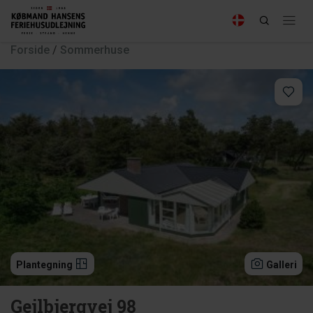
Forside
/
Sommerhuse
Plantegning
Galleri
Gejlbjergvej 98