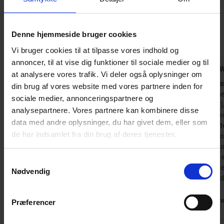
4,6 • 13 Bedømmelser
Hus
Grund
Område
Denne hjemmeside bruger cookies
4,1
4,7
4,9
Vi bruger cookies til at tilpasse vores indhold og
annoncer, til at vise dig funktioner til sociale medier og til
Astrid Kaulmann
jun 2026
Christoph 
at analysere vores trafik. Vi deler også oplysninger om
Fantastisk beliggenhed med privatliv takket
Et meget pæ
din brug af vores website med vores partnere inden for
være de omkringliggende træer, og køkkenet
brændeovnen
sociale medier, annonceringspartnere og
er fuldt udstyret med alt hvad man behøver.
(meget røg)
analysepartnere. Vores partnere kan kombinere disse
Den eneste lille ulempe var, at
erfaring m
data med andre oplysninger, du har givet dem, eller som
varmtvandsbeholderen ikke var stor nok til, at
Dette skyldt
de har indsamlet fra din brug af deres tjenester.
to personer kunne bade efter hinanden.
kold. Selve 
tætningssno
Oversat via AI -
Vis original
resterende 
Tyskland
Samtykkevalg
kommentar
skal udskifte
Nødvendig
nyttigt at vide
Tysklan
Præferencer