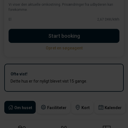
Vi viser den aktuelle omkostning. Prisændringer fra udbyderen kan
forekomme.
El
2,67 DKK/kWh
Start booking
Opret en søgeagent
Ofte vist!
Dette hus er for nyligt blevet vist 15 gange.
Om huset
Faciliteter
Kort
Kalender