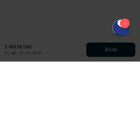
3.489,00 DKK
Book
31. okt - 07. nov 2026
Købmand Hansens Feriehusudlejning
Strandvejen 430
DK-6854 Henne Strand
CVR: 30526295