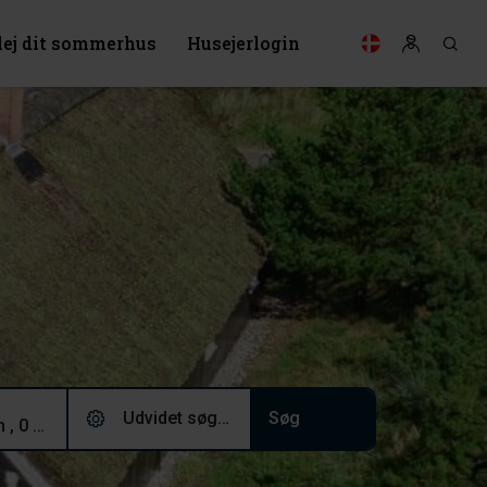
lej dit sommerhus
Husejerlogin
Udvidet søgning (0)
2 voksne, 0 børn , 0 husdyr