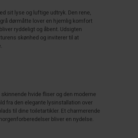
it lyse og luftige udtryk. Den rene,
 grå dørmåtte lover en hjemlig komfort
bliver ryddeligt og åbent. Udsigten
rens skønhed og inviterer til at
.
e skinnende hvide fliser og den moderne
ld fra den elegante lysinstallation over
s til dine toiletartikler. Et charmerende
e morgenforberedelser bliver en nydelse.