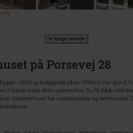
sevej
Se ledige perioder
uset på Porsevej 28
mbygger i 2023 og beliggende på en 1550m2 stor grund, 
ave 2 hunde med i dette sommerhus. Du får både stort bad
ser. Sommerhuset har vaskemaskine og tørretumbler. D
 brændeovn.
- Bruser - Sauna - Varmepumpe - Brændeovn - Vaskemaski