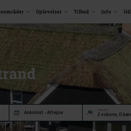
ieområder
Oplevelser
Tilbud
Info
Ud
trand
Gæster
Ankomst - Afrejse