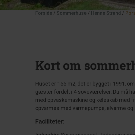
Forside
/
Sommerhuse
/
Henne Strand
/
Por
Kort om sommerh
Huset er 155 m2, det er bygget i 1991, o
gæster fordelt i 4 soveværelser. Du må h
med opvaskemaskine og køleskab med fry
opvarmes med varmepumpe, elvarme og
Faciliteter:
Indendørs Swimmingpool - Indendørs spa 