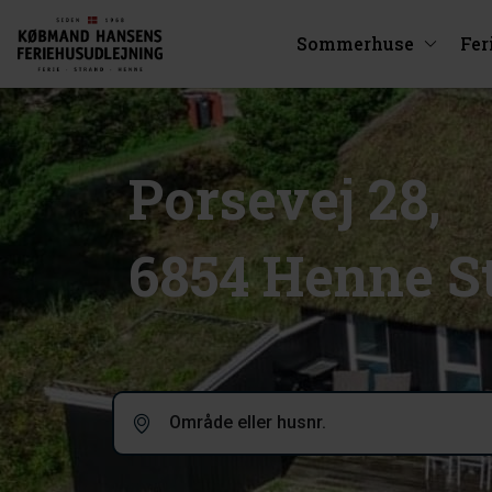
Sommerhuse
Fer
Porsevej 28,
6854 Henne S
Område eller husnr.