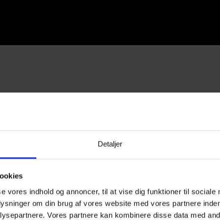
ittene ved Henne Strand
 en helhedsoplevelse, der inviterer dig til at skabe vari
Detaljer
ks naturlige skønhed.
lvære, komplet med en opvarmet pool, en traditionel saun
ookies
t poolbadeværelse sikrer, at komforten er lige ved hånden
se vores indhold og annoncer, til at vise dig funktioner til sociale
plysninger om din brug af vores website med vores partnere inden
d en række indbydende udendørs opholdssteder. Terrassen
ysepartnere. Vores partnere kan kombinere disse data med andr