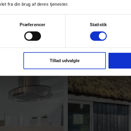
e veranda og legeområdet lover sjove og trygge stunder
et fra din brug af deres tjenester.
 med klitter og tagtoppe, hvilket forstærker følelsen af 
Præferencer
Statistik
Tillad udvalgte