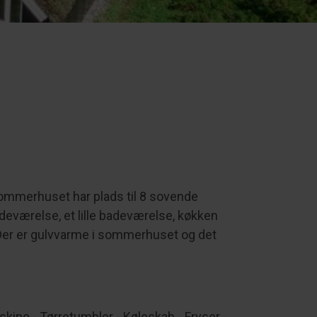
Sommerhuset har plads til 8 sovende
eværelse, et lille badeværelse, køkken
er er gulvvarme i sommerhuset og det
ne - Tørretumbler - Køleskab - Fryser -