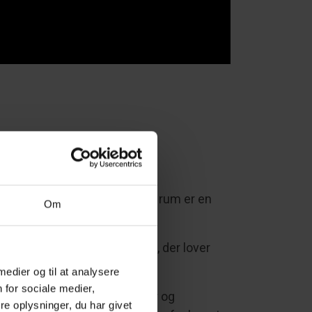
ge minder i et hjem, hvor hver rum er en
Om
a og et luksuriøst boblebad, der lover
.
 medier og til at analysere
 for sociale medier,
 er perfekt til grillaftener og
e oplysninger, du har givet