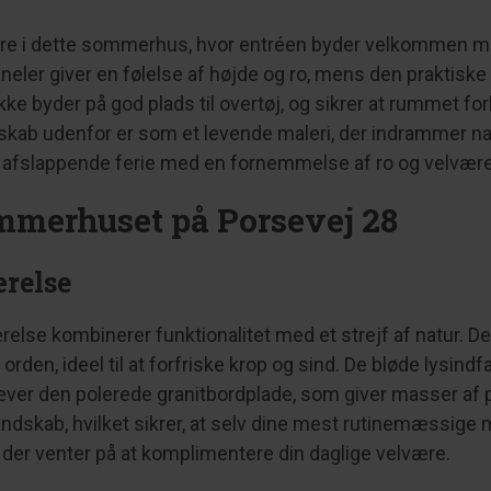
 i dette sommerhus, hvor entréen byder velkommen med s
neler giver en følelse af højde og ro, mens den praktiske
ke byder på god plads til overtøj, og sikrer at rummet for
kab udenfor er som et levende maleri, der indrammer natu
 afslappende ferie med en fornemmelse af ro og velvære
ommerhuset på Porsevej 28
relse
else kombinerer funktionalitet med et strejf af natur. D
rden, ideel til at forfriske krop og sind. De bløde lysindfa
er den polerede granitbordplade, som giver masser af plad
 landskab, hvilket sikrer, at selv dine mest rutinemæssig
der venter på at komplimentere din daglige velvære.