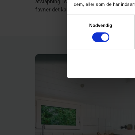
afslapning i solen, mens den overdækked
dem, eller som de har indsaml
favner det karakteristiske danske landskab
Samtykkevalg
Nødvendig