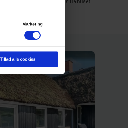
 for de små. Panoramaudsigten fra huset
at være et med naturen.
Marketing
Tillad alle cookies