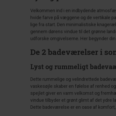
Velkommen ind i en indbydende atmosfære
hvide farve på væggene og de vertikale pa
lige fra start. Den minimalistiske knageræk
gennem dørens vindue til det grønne lands
udforske omgivelserne. Her begynder din
De 2 badeværelser i s
Lyst og rummeligt badevaæ
Dette rummelige og velindrettede badevær
vaskesøjle skaber en følelse af renhed og o
spejlet giver en varm velkomst og fremhæv
vindue tilbyder et grønt glimt af det ydre
Dette badeværelse er en oase af komfort, 