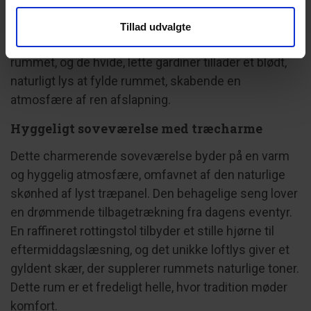
panelvægge og de høje, skrå lofter skaber en
fornemmelse af rummelighed og ro. De to nøje
Tillad udvalgte
udvalgte kunstværker tilføjer en diskret elegance til
rummet, og de hvide, lette gardiner tillader et blødt,
naturligt lys at fylde rummet, skabende en
atmosfære af ren afslapning.
Hyggeligt soveværelse med træcharme
Dette charmerende soveværelse byder på en varm
og hyggelig atmosfære, omfavnet af den naturlige
skønhed af lyst træpanel. Den behagelige seng lover
en drømmende tilbagetrækning fra dagens eventyr.
En raffineret rottingstol tilbyder et stille hjørne til
eftermiddagslæsning, og det unikke loftlys giver et
gyldent skær, der supplerer rummets naturlige toner.
Dette rum er et fredeligt helle, hvor tradition møder
komfort.