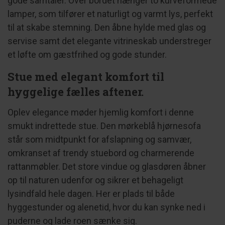
gode samtaler. Over bordet hænger to kurveformede
lamper, som tilfører et naturligt og varmt lys, perfekt
til at skabe stemning. Den åbne hylde med glas og
servise samt det elegante vitrineskab understreger
et løfte om gæstfrihed og gode stunder.
Stue med elegant komfort til
hyggelige fælles aftener.
Oplev elegance møder hjemlig komfort i denne
smukt indrettede stue. Den mørkeblå hjørnesofa
står som midtpunkt for afslapning og samvær,
omkranset af trendy stuebord og charmerende
rattanmøbler. Det store vindue og glasdøren åbner
op til naturen udenfor og sikrer et behageligt
lysindfald hele dagen. Her er plads til både
hyggestunder og alenetid, hvor du kan synke ned i
puderne og lade roen sænke sig.