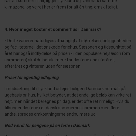
Når alt kommer til alt, ligger Tyskland og Danmark i samme
klimazone, og vejret her er frem for alt én ting: omskifteligt.
4. Hvor meget koster et sommerhus i Danmark?
-
Dette varierer naturligvis afhængigt af størrelsen, beliggenheden
og faciliteterne i det ønskede feriehus. Sæsonen og tidspunktet på
året har også indflydelse på prisen - i den populære højsæson (om
sommeren) skal du betale mere for din ferie end i foråret,
efteråret og vinteren uden for sæsonen.
Priser for ugentlig udlejning
I modsætning til i Tyskland udlejes boliger i Danmark normalt på
ugebasis pr. hus, hvilket betyder, at det endelige beløb kan virke ret
højt, men når det beregnes pr. dag, er det ofte ret rimeligt. Hvis du
tilbringer din ferie i et dansk sommerhus sammen med flere
andre, spredes omkostningerne endnu mere ud.
God værdi for pengene på en ferie i Danmark