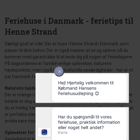
Feriehuse i Danmark - ferietips til
Henne Strand
Særligt godt at vide: Der er huse i Henne Strand i Danmark, som
passer til dine behov. Der er også masser at se og opleve, så du
kommer med garanti ikke til at kede dig på nogen af feriedagene.
På dagsordenen er familievenlige oplevelser, naturens
højdepunkter, men også store kulturelle seværdigheder - her er et
par Danmark-ferietips:
Naturens højdepunkter:
Der er mange naturattraktioner omkring Henne Strand. Blandt de
bedste er dog uden tvivl skovområdet i Blåbjerg Klitplantage (hvis
du er heldig, kan du endda se kronhjorte her) og Filsøhavet. Begge
er perfekte steder at slappe af, gå en tur eller cykle (man kan
endda køre mountainbike omkring Blåbjerg!).
Oplevelser for familier
Vestjylland er kendt for sine mange familievenlige