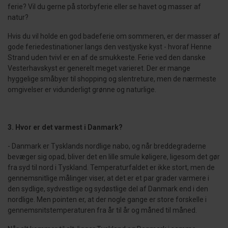
ferie? Vil du gerne på storbyferie eller se havet og masser af
natur?
Hvis du vil holde en god badeferie om sommeren, er der masser af
gode feriedestinationer langs den vestjyske kyst - hvoraf Henne
Strand uden tvivl er en af de smukkeste. Ferie ved den danske
Vesterhavskyst er generelt meget varieret. Der er mange
hyggelige småbyer til shopping og slentreture, men de nærmeste
omgivelser er vidunderligt grønne og naturlige.
3. Hvor er det varmest i Danmark?
- Danmark er Tysklands nordlige nabo, og når breddegraderne
bevæger sig opad, bliver det en lille smule køligere, ligesom det gør
fra syd til nord i Tyskland. Temperaturfaldet er ikke stort, men de
gennemsnitlige målinger viser, at det er et par grader varmere i
den sydlige, sydvestlige og sydøstlige del af Danmark end i den
nordlige. Men pointen er, at der nogle gange er store forskelle i
gennemsnitstemperaturen fra år til år og måned til måned.