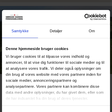
Samtykke
Detaljer
Om
Denne hjemmeside bruger cookies
Vi bruger cookies til at tilpasse vores indhold og
annoncer, til at vise dig funktioner til sociale medier og til
at analysere vores trafik. Vi deler også oplysninger om
din brug af vores website med vores partnere inden for
sociale medier, annonceringspartnere og
Oplevelser ved Henne Strand og
analysepartnere. Vores partnere kan kombinere disse
data med andre oplysninger, du har givet dem, eller som
omegn
de har indsamlet fra din brug af deres tjenester.
Hele området byder på masser af oplevelser og med sin smukke
og vilde natur mange muligheder for cykel- og vandreture. Der er