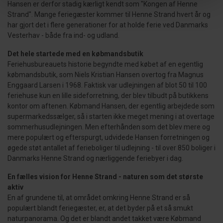
Hansen er derfor stadig kærligt kendt som "Kongen af Henne
Strand". Mange feriegæster kommer til Henne Strand hvert år og
har gjort det i flere generationer for at holde ferie ved Danmarks
Vesterhav - både fra ind- og udland.
Det hele startede med en købmandsbutik
Feriehusbureauets historie begyndte med købet af en egentlig
købmandsbutik, som Niels Kristian Hansen overtog fra Magnus
Enggaard Larsen i 1968. Faktisk var udlejningen af blot 50 til 100
feriehuse kun en lille sideforretning, der blev tilbudt på butikkens
kontor om aftenen. Købmand Hansen, der egentlig arbejdede som
supermarkedssælger, så i starten ikke meget mening i at overtage
sommerhusudlejningen. Men efterhånden som det blev mere og
mere populært og efterspurgt, udvidede Hansen forretningen og
øgede støt antallet af ferieboliger til udlejning - til over 850 boliger i
Danmarks Henne Strand og nærliggende feriebyer i dag.
En fælles vision for Henne Strand - naturen som det største
aktiv
En af grundene til, at området omkring Henne Strand er så
populært blandt feriegæster, er, at det byder på et så smukt
naturpanorama. Og det er blandt andet takket være Købmand