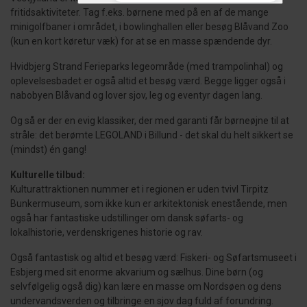
fritidsaktiviteter. Tag f.eks. børnene med på en af de mange
minigolfbaner i området, i bowlinghallen eller besøg Blåvand Zoo
(kun en kort køretur væk) for at se en masse spændende dyr.
Hvidbjerg Strand Ferieparks legeområde (med trampolinhal) og
oplevelsesbadet er også altid et besøg værd. Begge ligger også i
nabobyen Blåvand og lover sjov, leg og eventyr dagen lang.
Og så er der en evig klassiker, der med garanti får børneøjne til at
stråle: det berømte LEGOLAND i Billund - det skal du helt sikkert se
(mindst) én gang!
Kulturelle tilbud:
Kulturattraktionen nummer et i regionen er uden tvivl Tirpitz
Bunkermuseum, som ikke kun er arkitektonisk enestående, men
også har fantastiske udstillinger om dansk søfarts- og
lokalhistorie, verdenskrigenes historie og rav.
Også fantastisk og altid et besøg værd: Fiskeri- og Søfartsmuseet i
Esbjerg med sit enorme akvarium og sælhus. Dine børn (og
selvfølgelig også dig) kan lære en masse om Nordsøen og dens
undervandsverden og tilbringe en sjov dag fuld af forundring.