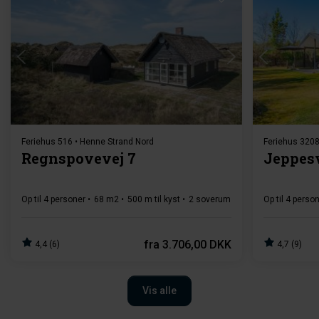
Indlæser...
Feriehus 516 • Henne Strand Nord
Feriehus 3208
Regnspovevej 7
Jeppesv
Op til 4 personer
68 m2
500 m til kyst
2 soverum
1 badeværelse(r)
Op til 4 perso
fra
3.706,00 DKK
4,4 (6)
4,7 (9)
Vis alle