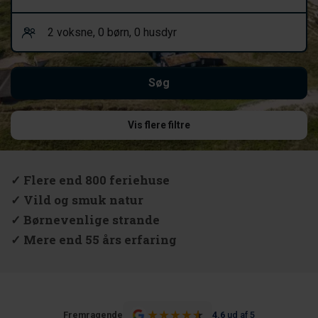
Vis flere filtre
✓ Flere end 800 feriehuse
✓ Vild og smuk natur
✓ Børnevenlige strande
✓ Mere end 55 års erfaring
★
★
★
★
★
★
Fremragende
4.6
ud af 5