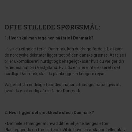
OFTE STILLEDE SPØRGSMÅL:
1. Hvor skal man tage hen på ferie i Danmark?
- Hvis du vil holde ferie i Danmark, kan du drage fordel af, at især
de nordtyske delstater ligger tæt på den danske grænse. At rejse i
bil er ukompliceret, hurtigt og behageligt - især hvis du vælger din
feriedestination i Vestjylland. Hvis du er mere interesseret i det
nordlige Danmark, skal du planlægge en længere rejse.
Valget af din endelige feriedestination afhænger naturligvis af,
hvad du ønsker dig af din ferie i Danmark.
2.
Hvor ligger det smukkeste sted i Danmark?
-
Det hele afhænger af, hvad dit feriehjerte længes efter.
Planlægger du en familieferie? Vil du have en afslappet eller aktiv