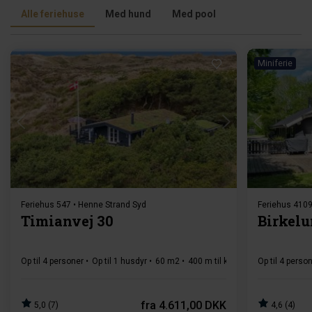
Alle feriehuse
Med hund
Med pool
Miniferie
Indlæser...
Feriehus 547 • Henne Strand Syd
Feriehus 4109
Timianvej 30
Birkelu
Op til 4 personer
Op til 1 husdyr
60 m2
400 m til kyst
2 soverum
Op til 4 perso
fra
4.611,00 DKK
5,0 (7)
4,6 (4)