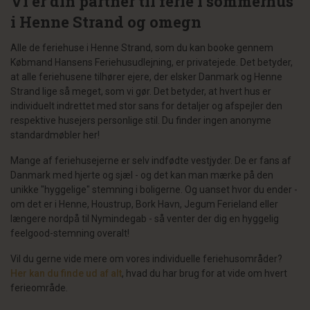
Vi er din partner til ferie i sommerhus
i Henne Strand og omegn
Alle de feriehuse i Henne Strand, som du kan booke gennem
Købmand Hansens Feriehusudlejning, er privatejede. Det betyder,
at alle feriehusene tilhører ejere, der elsker Danmark og Henne
Strand lige så meget, som vi gør. Det betyder, at hvert hus er
individuelt indrettet med stor sans for detaljer og afspejler den
respektive husejers personlige stil. Du finder ingen anonyme
standardmøbler her!
Mange af feriehusejerne er selv indfødte vestjyder. De er fans af
Danmark med hjerte og sjæl - og det kan man mærke på den
unikke "hyggelige" stemning i boligerne. Og uanset hvor du ender -
om det er i Henne, Houstrup, Bork Havn, Jegum Ferieland eller
længere nordpå til Nymindegab - så venter der dig en hyggelig
feelgood-stemning overalt!
Vil du gerne vide mere om vores individuelle feriehusområder?
Her kan du finde ud af alt
, hvad du har brug for at vide om hvert
ferieområde.