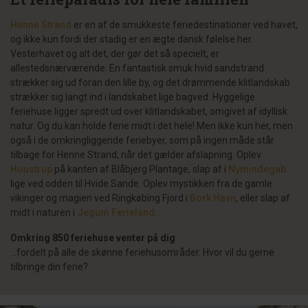
Henne Strand
er en af de smukkeste feriedestinationer ved havet,
og ikke kun fordi der stadig er en ægte dansk følelse her.
Vesterhavet og alt det, der gør det så specielt, er
allestedsnærværende. En fantastisk smuk hvid sandstrand
strækker sig ud foran den lille by, og det drømmende klitlandskab
strækker sig langt ind i landskabet lige bagved. Hyggelige
feriehuse ligger spredt ud over klitlandskabet, omgivet af idyllisk
natur. Og du kan holde ferie midt i det hele! Men ikke kun her, men
også i de omkringliggende feriebyer, som på ingen måde står
tilbage for Henne Strand, når det gælder afslapning. Oplev
Houstrup
på kanten af Blåbjerg Plantage, slap af i
Nymindegab
lige ved odden til Hvide Sande. Oplev mystikken fra de gamle
vikinger og magien ved Ringkøbing Fjord i
Bork Havn
, eller slap af
midt i naturen i
Jegum Ferieland
.
Omkring 850 feriehuse venter på dig
...fordelt på alle de skønne feriehusområder. Hvor vil du gerne
tilbringe din ferie?