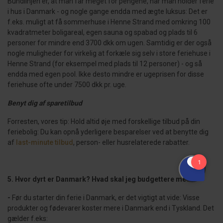
Bundlinjen er, at man får meget for pengene, når man holder ferie
i hus i Danmark - og nogle gange endda med ægte luksus: Det er
f.eks. muligt at få sommerhuse i Henne Strand med omkring 100
kvadratmeter boligareal, egen sauna og spabad og plads til 6
personer for mindre end 3700 dkk om ugen. Samtidig er der også
nogle muligheder for virkelig at forkæle sig selv i store feriehuse i
Henne Strand (for eksempel med plads til 12 personer) - og så
endda med egen pool. Ikke desto mindre er ugeprisen for disse
feriehuse ofte under 7500 dkk pr. uge.
Benyt dig af sparetilbud
Forresten, vores tip: Hold altid øje med forskellige tilbud på din
feriebolig: Du kan opnå yderligere besparelser ved at benytte dig
af
last-minute tilbud
, person- eller husrelaterede rabatter.
5. Hvor dyrt er Danmark? Hvad skal jeg budgettere med?
-
Før du starter din ferie i Danmark, er det vigtigt at vide: Visse
produkter og fødevarer koster mere i Danmark end i Tyskland. Det
gælder f.eks: