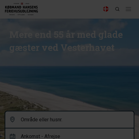
Mere end 55 år med glade
gæster ved Vesterhavet